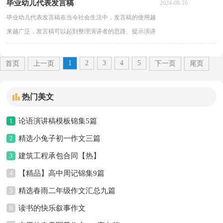
毕业幼儿代表发言稿
2024-08-16
写总结吧。那么...
毕业幼儿代表发言稿在当今社会生活中，发言稿的使用越
来越广泛，发言稿可以起到整理演讲者的思路、提示演讲
的内容、限定演讲的速度的作用。那么问题来了，到底应
如何写好一份发言...
1
2
3
4
5
首页
上一页
下一页
尾页
热门美文
论语演讲稿模板锦集5篇
1
精选小兔子初一作文三篇
2
建筑工程承包合同【热】
3
【精品】高中周记锦集9篇
4
精选春雨二年级作文汇总九篇
5
读书的快乐叙事作文
6