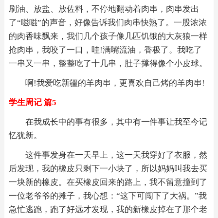
刷油、放盐、放佐料，不停地翻动着肉串，肉串发出
了“嗞嗞”的声音，好像告诉我们肉串快熟了。一股浓浓
的肉香味飘来，我们几个孩子像几匹饥饿的大灰狼一样
抢肉串，我咬了一口，哇!满嘴流油，香极了。我吃了
一串又一串，整整吃了十几串，肚子撑得像个小皮球。
啊!我爱吃新疆的羊肉串，更喜欢自己烤的羊肉串!
学生周记 篇5
在我成长中的事有很多，其中有一件事让我至今记
忆犹新。
这件事发身在一天早上，这一天我穿好了衣服，然
后发现，我的橡皮只剩下一小块了，所以妈妈叫我去买
一块新的橡皮。在买橡皮回来的路上，我不留意撞到了
一位老爷爷的摊子，我心想：“这下可闯下了大祸。”我
急忙逃跑，跑了好远才发现，我的新橡皮掉在了那个老