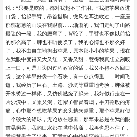
说：“只要是吃的，都对我起不了作用。”我把苹果放进
口袋，抬起手臂，昂首挺胸，微风在耳边吹过，一座座
郁郁葱葱的山映在我眼前……渐渐的，我们走到了山路
最陡的一段，我的腰弯了，背驼了，手臂也不像以前抬
的那么高了，脚也不听使唤了，我的心情也不那么好
了，我不由自主地掏出苹果，原本那小小的苹果，现在
在我眼中变得又大又红，又香又甜，惹得我真想立刻咬
上一口，可是耳边闪过程教官的话，我又不得不放回口
袋，这个苹果好像一个石块，有一点点得重……时间飞
逝，我经历了巨石、土路、沙坑等重重地考验，脚像被
开水烫过一样疼，又仿佛燃烧了起来，我好似行走在一
片沙漠中，又累又渴，连帽子都冒着烟，手刀割般的疼
痛，心中那个想吃苹果的念头越来越重，那个苹果好似
一个硕大的铅球，无论放在哪里，那苹果总是在我的眼
前晃啊晃，我的口水都在嘴中荡漾，我再也忍不住了，
我把苹果拿了出来，可我的心中仿佛穿梭进一丝电流：