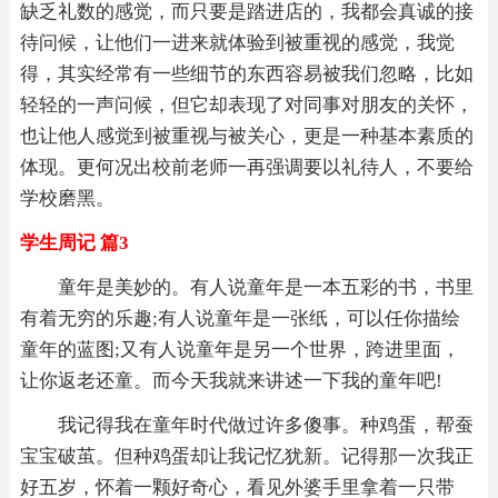
缺乏礼数的感觉，而只要是踏进店的，我都会真诚的接
待问候，让他们一进来就体验到被重视的感觉，我觉
得，其实经常有一些细节的东西容易被我们忽略，比如
轻轻的一声问候，但它却表现了对同事对朋友的关怀，
也让他人感觉到被重视与被关心，更是一种基本素质的
体现。更何况出校前老师一再强调要以礼待人，不要给
学校磨黑。
学生周记 篇3
童年是美妙的。有人说童年是一本五彩的书，书里
有着无穷的乐趣;有人说童年是一张纸，可以任你描绘
童年的蓝图;又有人说童年是另一个世界，跨进里面，
让你返老还童。而今天我就来讲述一下我的童年吧!
我记得我在童年时代做过许多傻事。种鸡蛋，帮蚕
宝宝破茧。但种鸡蛋却让我记忆犹新。记得那一次我正
好五岁，怀着一颗好奇心，看见外婆手里拿着一只带