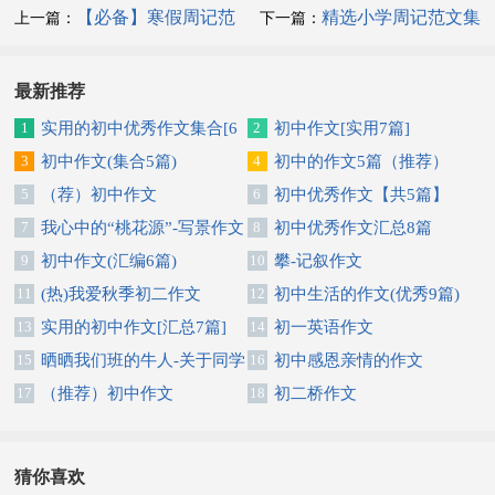
【必备】寒假周记范
精选小学周记范文集
上一篇：
下一篇：
文汇总5篇
锦五篇
最新推荐
1
实用的初中优秀作文集合[6
2
初中作文[实用7篇]
篇]
3
初中作文(集合5篇)
4
初中的作文5篇（推荐）
5
（荐）初中作文
6
初中优秀作文【共5篇】
7
我心中的“桃花源”-写景作文
8
初中优秀作文汇总8篇
9
初中作文(汇编6篇)
10
攀-记叙作文
11
(热)我爱秋季初二作文
12
初中生活的作文(优秀9篇)
13
实用的初中作文[汇总7篇]
14
初一英语作文
15
晒晒我们班的牛人-关于同学
16
初中感恩亲情的作文
作文
17
（推荐）初中作文
18
初二桥作文
猜你喜欢