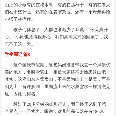
山上的小猴有的在吃水果、有的在荡秋千、有的在看人
们在干些什么、还有的在表演杂技、还有一个母亲再给
小猴子挠痒痒。
猴子们休息了，人群也渐渐少了我说：“今天真开
心。”小刚也觉得很开心，我们高高兴兴的回家了，我
忘不了这一天。
学生周记 篇8
这个国庆节假期，爸爸妈妈准备带我去一个风景优
美的地方，名叫雪窦山。相信大家还不太熟悉这山吧！
其实，这座山名叫雪窦山，不是因为山上全是雪，而是
因为山上有许多洞，里面流出来的水象雪水一样清澈见
底，因此而得名。
经过了20多分钟的徒步行走，我们终于来到了第一
个景点——千丈岩。听说，这儿的高低落差有186米