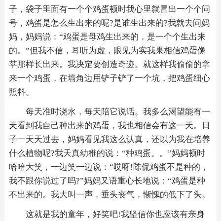
子，袋子里面有一个个鸡蛋顿时我心里就冒出一个个问
号，鸡蛋是怎么生出来的呢?是谁生出来的?我就去问妈
妈，妈妈说：“鸡蛋是母鸡生出来的，是一个个生出来
的。”但我不信，耳听为虚，眼见为实我果相信鸡蛋像
苹那样长出来。我决定要创造奇迹。就这样我偷偷的拿
来一个鸡蛋，在墙角边用铲子铲了一个坑，把鸡蛋细心
照料。
每天准时浇水，每天陪它说话。我多么渴望能有一
天看到我自己种出来的鸡蛋，我也相信会有这一天。日
子一天天过去，妈妈看见我这么认真，还以为我在培养
什么植物呢?我天真幼稚的说：“种鸡蛋。。”妈妈顿时
哈哈大笑，一边笑一边说：“哎呀!陈侃鸡蛋不是种的，
我不跟你说过了吗?”妈妈又语重心长地说：“鸡蛋是种
不出来的。我大叫一声，垂头丧气，惭愧的低下了头。
这就是我的童年，好笑吧!我坚信你也应该有亲身