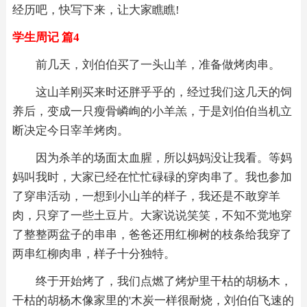
经历吧，快写下来，让大家瞧瞧!
学生周记 篇4
前几天，刘伯伯买了一头山羊，准备做烤肉串。
这山羊刚买来时还胖乎乎的，经过我们这几天的饲
养后，变成一只瘦骨嶙峋的小羊羔，于是刘伯伯当机立
断决定今日宰羊烤肉。
因为杀羊的场面太血腥，所以妈妈没让我看。等妈
妈叫我时，大家已经在忙忙碌碌的穿肉串了。我也参加
了穿串活动，一想到小山羊的样子，我还是不敢穿羊
肉，只穿了一些土豆片。大家说说笑笑，不知不觉地穿
了整整两盆子的串串，爸爸还用红柳树的枝条给我穿了
两串红柳肉串，样子十分独特。
终于开始烤了，我们点燃了烤炉里干枯的胡杨木，
干枯的胡杨木像家里的'木炭一样很耐烧，刘伯伯飞速的