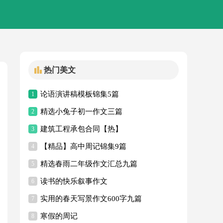
热门美文
论语演讲稿模板锦集5篇
1
精选小兔子初一作文三篇
2
建筑工程承包合同【热】
3
【精品】高中周记锦集9篇
4
精选春雨二年级作文汇总九篇
5
读书的快乐叙事作文
6
实用的春天写景作文600字九篇
7
寒假的周记
8