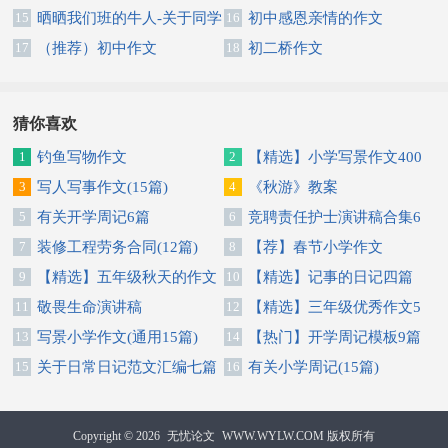
15
晒晒我们班的牛人-关于同学
16
初中感恩亲情的作文
作文
17
（推荐）初中作文
18
初二桥作文
猜你喜欢
1
钓鱼写物作文
2
【精选】小学写景作文400
3
写人写事作文(15篇)
字汇总八篇
4
《秋游》教案
5
有关开学周记6篇
6
竞聘责任护士演讲稿合集6
7
装修工程劳务合同(12篇)
篇
8
【荐】春节小学作文
9
【精选】五年级秋天的作文
10
【精选】记事的日记四篇
300字锦集5篇
11
敬畏生命演讲稿
12
【精选】三年级优秀作文5
13
写景小学作文(通用15篇)
篇
14
【热门】开学周记模板9篇
15
关于日常日记范文汇编七篇
16
有关小学周记(15篇)
Copyright © 2026
无忧论文
WWW.WYLW.COM 版权所有