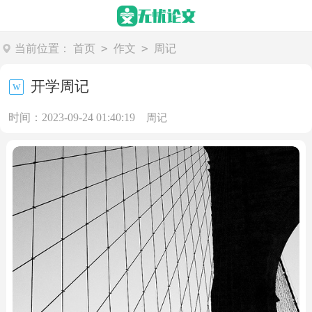
>
>
当前位置：
首页
作文
周记
开学周记
时间：2023-09-24 01:40:19
周记