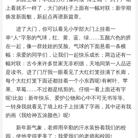
上看就不一样了，大门的柱子上面有一幅对联：新学期
焕发新面貌，新起点再谱新篇章。
进了大门，你可以看见小学部大门上挂着一
串“人”字形的气球，红、黄、蓝、绿……五颜六色的挤
在一起，像一群娃娃的笑脸。气球的下面悬着一条横
幅：亲爱的同学们，让我们一起快乐成长；两边还有一
幅对联：古今来许多世家无非积德，天地间第一人品还
是读书。进了门厅我一眼看见了大红灯笼挂满了长廊，
每个大红灯笼下面还都挂着一个小东西呢!有树叶、苹
果、草莓……不过都是纸剪的。仔细一看上面还有字
呢!比如：新年快乐、爱护公物和心中不可无书等等。
一转身我就看见了墙上柱子上挂满了字画，其中还有我
的画《我给神五涂颜色》呢!
新年新气象，老师用辛勤的汗水装扮着我们的校
园，使他变得更美了；我爱我们的老师和校园!