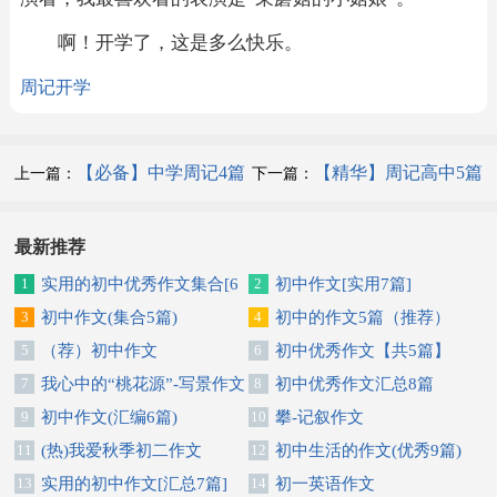
啊！开学了，这是多么快乐。
周记
开学
【必备】中学周记4篇
【精华】周记高中5篇
上一篇：
下一篇：
最新推荐
1
实用的初中优秀作文集合[6
2
初中作文[实用7篇]
篇]
3
初中作文(集合5篇)
4
初中的作文5篇（推荐）
5
（荐）初中作文
6
初中优秀作文【共5篇】
7
我心中的“桃花源”-写景作文
8
初中优秀作文汇总8篇
9
初中作文(汇编6篇)
10
攀-记叙作文
11
(热)我爱秋季初二作文
12
初中生活的作文(优秀9篇)
13
实用的初中作文[汇总7篇]
14
初一英语作文