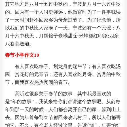
其它地方是八月十五过中秋的，宁波是八月十六过中秋
的。因为有一个人叫史弥远，他做官时为了一件事耽误
了一天时间赶不回家乡为母亲过节了。为了纪念他，所
以我们的中秋比人家晚了一天。宁波还有一个民谣：八
月十六中秋天，月饼馅子嵌嘞甜;新米蜂糕红印添;四亲
八眷都送遍。
春节小学作文10
有人喜欢吃粽子、划龙舟的端午节；有人喜欢吃汤
圆、赏花灯的元宵节；还有人喜欢吃月饼、赏月的中秋
节，而我喜欢热热闹闹的春节。
我听过很多关于春节的故事，其中我最喜欢的
是“年的故事”，我就来给你们讲讲这个故事吧。从前每
年到那一天的时候，人们都会离开自己的家，躲到山上
去。因为年兽每到春节都回来攻击村庄，所以人们都害
怕它。不久，有个老人经过这里，告诉他们，年害怕红