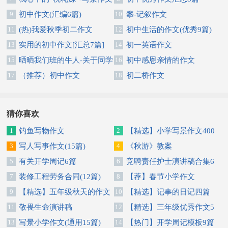
9
初中作文(汇编6篇)
10
攀-记叙作文
11
(热)我爱秋季初二作文
12
初中生活的作文(优秀9篇)
13
实用的初中作文[汇总7篇]
14
初一英语作文
15
晒晒我们班的牛人-关于同学
16
初中感恩亲情的作文
作文
17
（推荐）初中作文
18
初二桥作文
猜你喜欢
1
钓鱼写物作文
2
【精选】小学写景作文400
3
写人写事作文(15篇)
字汇总八篇
4
《秋游》教案
5
有关开学周记6篇
6
竞聘责任护士演讲稿合集6
7
装修工程劳务合同(12篇)
篇
8
【荐】春节小学作文
9
【精选】五年级秋天的作文
10
【精选】记事的日记四篇
300字锦集5篇
11
敬畏生命演讲稿
12
【精选】三年级优秀作文5
13
写景小学作文(通用15篇)
篇
14
【热门】开学周记模板9篇