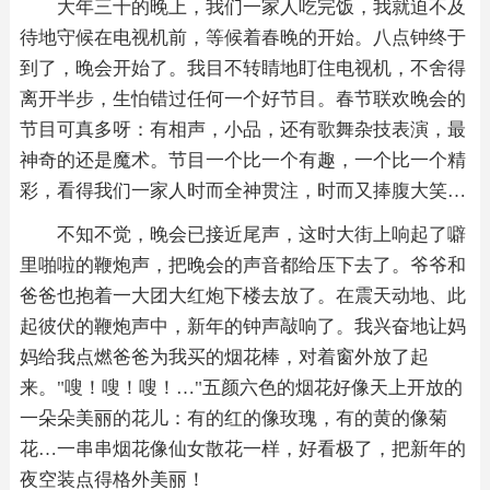
大年三十的晚上，我们一家人吃完饭，我就迫不及
待地守候在电视机前，等候着春晚的开始。八点钟终于
到了，晚会开始了。我目不转睛地盯住电视机，不舍得
离开半步，生怕错过任何一个好节目。春节联欢晚会的
节目可真多呀：有相声，小品，还有歌舞杂技表演，最
神奇的还是魔术。节目一个比一个有趣，一个比一个精
彩，看得我们一家人时而全神贯注，时而又捧腹大笑…
不知不觉，晚会已接近尾声，这时大街上响起了噼
里啪啦的鞭炮声，把晚会的声音都给压下去了。爷爷和
爸爸也抱着一大团大红炮下楼去放了。在震天动地、此
起彼伏的鞭炮声中，新年的钟声敲响了。我兴奋地让妈
妈给我点燃爸爸为我买的烟花棒，对着窗外放了起
来。"嗖！嗖！嗖！…"五颜六色的烟花好像天上开放的
一朵朵美丽的花儿：有的红的像玫瑰，有的黄的像菊
花…一串串烟花像仙女散花一样，好看极了，把新年的
夜空装点得格外美丽！