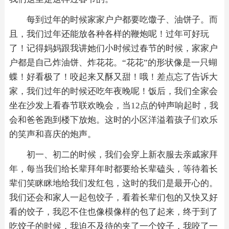
每到过年的时候家家户户都要吃馓子、油饼子。而
且，我们过年还能放各种各样的鞭炮呢！过年可好玩
了！记得妈妈跟我讲她们小时候过春节的时候，家家户
户都是自己炸油饼、炸花花。“花花”的形状像是一只蝴
蝶！好看极了！咬起来又酥又甜！哦！差点忘了告诉大
家，我们过年的时候还吃年夜晚呢！饭后，我们全家会
坐在沙发上看春节联欢晚会，当12点的钟声响起时，我
会和爸爸跑到楼下放炮。这时的小区洋溢着孩子们欢乐
的笑声和喜庆的炮声。
初一、初二的时候，我们会穿上新衣服去亲戚家拜
年，每当我们给长辈拜年时都要给长辈磕头，等待着长
辈们笑眯眯地给我们发红包，这时的我们是最开心的。
我们还会和家人一起包饺子，看着长辈们包的又快又好
看的饺子，我忍不住也像模像样的包了起来，终于到了
吃饺子的时候，我迫不及待的夹了一个饺子，我咬了一