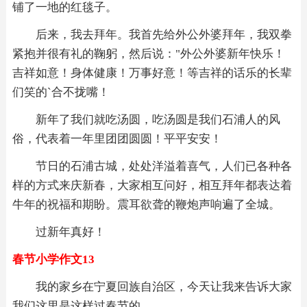
铺了一地的红毯子。
后来，我去拜年。我首先给外公外婆拜年，我双拳
紧抱并很有礼的鞠躬，然后说："外公外婆新年快乐！
吉祥如意！身体健康！万事好意！等吉祥的话乐的长辈
们笑的`合不拢嘴！
新年了我们就吃汤圆，吃汤圆是我们石浦人的风
俗，代表着一年里团团圆圆！平平安安！
节日的石浦古城，处处洋溢着喜气，人们已各种各
样的方式来庆新春，大家相互问好，相互拜年都表达着
牛年的祝福和期盼。震耳欲聋的鞭炮声响遍了全城。
过新年真好！
春节小学作文13
我的家乡在宁夏回族自治区，今天让我来告诉大家
我们这里是这样过春节的。