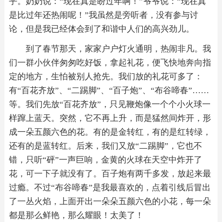
乎。奶奶说：“现在真是盼过年啊！”爷爷说：“现在真
是比过年还热闹呢！”我虽然是旁听者，没有参与讨
论，但是我已经体会到了和谐中人们的高兴劲儿。
到了春节那天，家家户户灯火通明，热闹非凡。我
们一群小伙伴匆匆吃好饭，拿起礼花，便飞快地奔向指
定的地方，生怕被别人抢先。我们放的礼花可多了：
有“百花齐放”、“二踢脚”、“百子炮”、“布谷啼春”……
等。我们先放“百花齐放”，只见鞭炮像一个个小火球一
样蹿上蓝天。突然，它不再上升，而是猛然间炸开，形
成一朵五颜六色的花。有的是金转红，有的是红转绿，
还有的是蓝转红。后来，我们又放“二踢脚”，它也不
错，只听“砰”一声巨响，金黄的火球在天空中炸开了
花，可一下子就没有了。百子炮有两千多发，放起来最
过瘾。不过“布谷啼春”是我最喜欢的，点着引线后冒出
了一丛火焰，上面开出一朵朵五颜六色的小花，每一朵
都是那么鲜艳，那么耀眼！太美了！