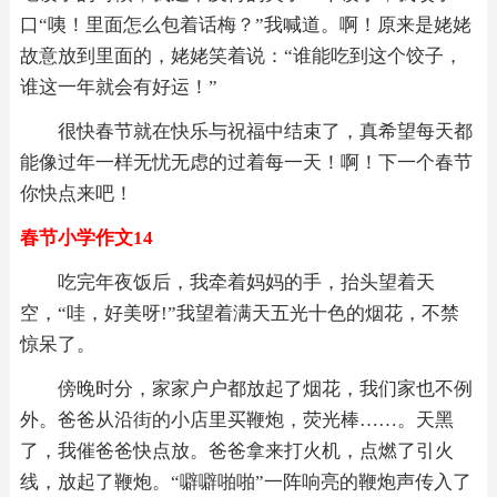
口“咦！里面怎么包着话梅？”我喊道。啊！原来是姥姥
故意放到里面的，姥姥笑着说：“谁能吃到这个饺子，
谁这一年就会有好运！”
很快春节就在快乐与祝福中结束了，真希望每天都
能像过年一样无忧无虑的过着每一天！啊！下一个春节
你快点来吧！
春节小学作文14
吃完年夜饭后，我牵着妈妈的手，抬头望着天
空，“哇，好美呀!”我望着满天五光十色的烟花，不禁
惊呆了。
傍晚时分，家家户户都放起了烟花，我们家也不例
外。爸爸从沿街的小店里买鞭炮，荧光棒……。天黑
了，我催爸爸快点放。爸爸拿来打火机，点燃了引火
线，放起了鞭炮。“噼噼啪啪”一阵响亮的鞭炮声传入了