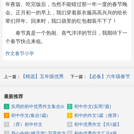
年夜饭。吃完饭后，当然不能错过那一年一度的春节晚
会。正月初一的早上，我们穿着新衣服高高兴兴的给长
辈们拜年。回来时，我口袋里的红包都装不下了！
春节真是一个热闹、喜气洋洋的节日，我期待下一
个春节快点来临。
作文
春节
小学
【精选】五年级优秀
【必备】六年级春节
上一篇：
下一篇：
作文300字集合7篇
的作文汇编五篇
最新推荐
1
实用的初中优秀作文集合[6
2
初中作文[实用7篇]
篇]
3
初中作文(集合5篇)
4
初中的作文5篇（推荐）
5
（荐）初中作文
6
初中优秀作文【共5篇】
7
我心中的“桃花源”-写景作文
8
初中优秀作文汇总8篇