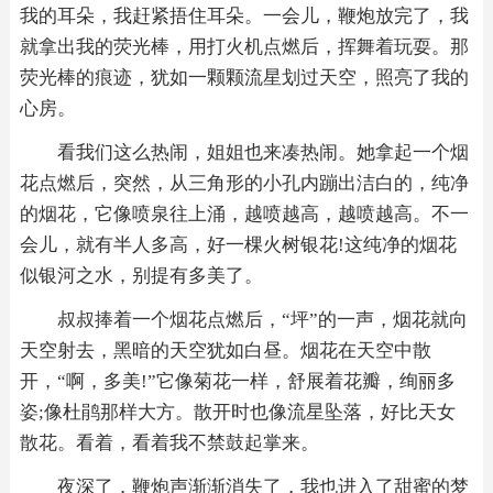
我的耳朵，我赶紧捂住耳朵。一会儿，鞭炮放完了，我
就拿出我的荧光棒，用打火机点燃后，挥舞着玩耍。那
荧光棒的痕迹，犹如一颗颗流星划过天空，照亮了我的
心房。
看我们这么热闹，姐姐也来凑热闹。她拿起一个烟
花点燃后，突然，从三角形的小孔内蹦出洁白的，纯净
的烟花，它像喷泉往上涌，越喷越高，越喷越高。不一
会儿，就有半人多高，好一棵火树银花!这纯净的烟花
似银河之水，别提有多美了。
叔叔捧着一个烟花点燃后，“坪”的一声，烟花就向
天空射去，黑暗的天空犹如白昼。烟花在天空中散
开，“啊，多美!”它像菊花一样，舒展着花瓣，绚丽多
姿;像杜鹃那样大方。散开时也像流星坠落，好比天女
散花。看着，看着我不禁鼓起掌来。
夜深了，鞭炮声渐渐消失了，我也进入了甜蜜的梦