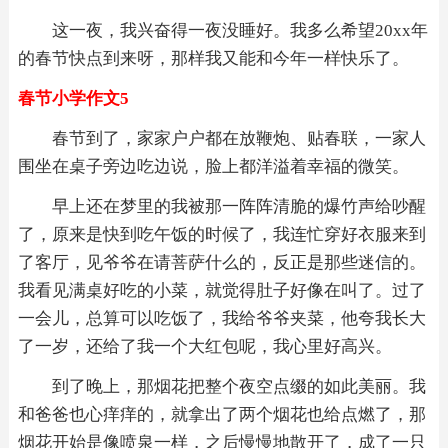
这一夜，我兴奋得一夜没睡好。我多么希望20xx年
的春节快点到来呀，那样我又能和今年一样快乐了。
春节小学作文5
春节到了，家家户户都在放鞭炮、贴春联，一家人
围坐在桌子旁边吃边说，脸上都洋溢着幸福的微笑。
早上还在梦里的我被那一阵阵清脆的爆竹声给吵醒
了，原来是快到吃午饭的时候了，我连忙穿好衣服来到
了客厅，见爷爷在请菩萨什么的，反正是那些迷信的。
我看见满桌好吃的小菜，就觉得肚子好像在叫了。过了
一会儿，总算可以吃饭了，我给爷爷夹菜，他夸我长大
了一岁，还给了我一个大红包呢，我心里好高兴。
到了晚上，那烟花把整个夜空点缀的如此美丽。我
和爸爸也心痒痒的，就拿出了两个烟花也给点燃了，那
烟花开始是像喷泉一样，之后慢慢地散开了，成了一只