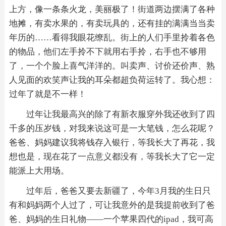
上方，像一条条火龙，美丽极了！街道两边摆满了各种
地摊，有卖水果的，有卖玩具的，还有挂的满满当当卖
年历的……看得我眼花缭乱。街上的人们手里拎着各色
的物品，他们左手拎不下就用右手拎，右手也不够用
了，一个个脸上喜气洋洋的。叫卖声、讨价还价声、熟
人见面的欢笑声让我的耳朵都超负荷运转了。我心想：
过年了就是不一样！
过年让我最高兴的除了有新衣服穿外我还收到了四
千多的压岁钱，对我来说这可是一大笔钱，怎么花呢？
爸爸、妈妈建议我将钱存入银行，等我长大了再花，我
想也是，现在花了一点意义都没有，等我长大了它一定
能派上大用场。
过年后，爸爸又要去新疆了，今年3月我的生日只
有和妈妈两个人过了，可让我意外的是我提前收到了爸
爸、妈妈的生日礼物——一个苹果四代的ipad，我可高